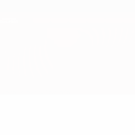
Direkt
zum
Hauptinhalt
Nations League &amp; Women's EURO
Erhalten
Live-Ergebnisse &amp; Statistiken
European Qualifiers
Andorra vs Belarus
Überblick
Updates
Infos zum Spiel