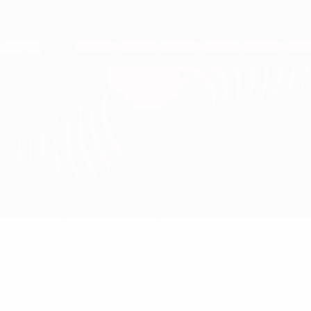
Direkt
zum
Hauptinhalt
Nations League &amp; Women's EURO
Erhalten
Live-Ergebnisse &amp; Statistiken
European Qualifiers
Niederlande vs Griechenland
Überblick
Updates
Infos zum Spiel