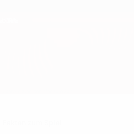
Direkt
zum
Hauptinhalt
Nations League &amp; Women's EURO
Erhalten
Live-Ergebnisse &amp; Statistiken
European Qualifiers
Schweiz vs Rumänien
Überblick
Updates
Infos zum Spiel
Fakten zum Spiel