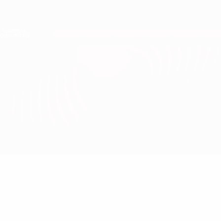
Direkt
zum
Hauptinhalt
Nations League &amp; Women's EURO
Erhalten
Live-Ergebnisse &amp; Statistiken
European Qualifiers
Slowenien vs Dänemark
Überblick
Updates
Infos zum Spiel