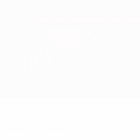
Direkt
zum
Hauptinhalt
Nations League &amp; Women's EURO
Erhalten
Live-Ergebnisse &amp; Statistiken
European Qualifiers
Litauen vs Bulgarien
Überblick
Updates
Infos zum Spiel
Fakten zum Spiel