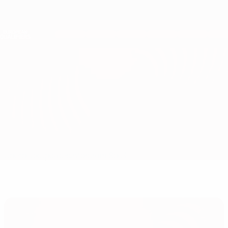
Direkt
zum
Hauptinhalt
Nations League &amp; Women's EURO
Erhalten
Live-Ergebnisse &amp; Statistiken
European Qualifiers
Rumänien vs Belarus
Überblick
Updates
Infos zum Spiel