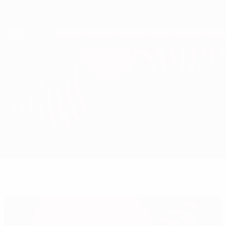
Direkt
zum
Hauptinhalt
Nations League &amp; Women's EURO
Erhalten
Live-Ergebnisse &amp; Statistiken
European Qualifiers
Nordirland vs Slowakei
Überblick
Updates
Infos zum Spiel