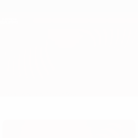
Direkt
zum
Hauptinhalt
Nations League &amp; Women's EURO
Erhalten
Live-Ergebnisse &amp; Statistiken
European Qualifiers
Republik Irland vs Belgien
Überblick
Updates
Infos zum Spiel