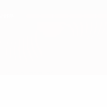
Direkt
zum
Hauptinhalt
Nations League &amp; Women's EURO
Erhalten
Live-Ergebnisse &amp; Statistiken
European Qualifiers
Belarus vs Syrien
Überblick
Updates
Infos zum Spiel