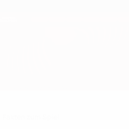
Direkt
zum
Hauptinhalt
Nations League &amp; Women's EURO
Erhalten
Live-Ergebnisse &amp; Statistiken
European Qualifiers
Slowakei vs Montenegro
Überblick
Updates
Infos zum Spiel
Fakten zum Spiel