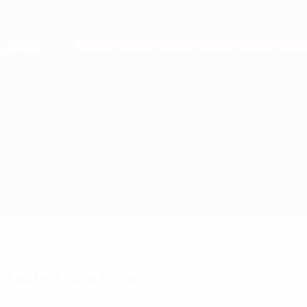
Direkt
zum
Hauptinhalt
Nations League &amp; Women's EURO
Live-Ergebnisse &amp; Statistiken
European Qualifiers
Georgien vs Bahrain
Überblick
Updates
Infos zum Spiel
Fakten zum Spiel