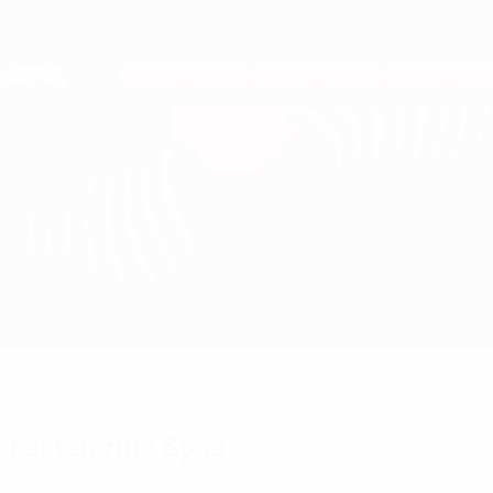
Direkt
zum
Hauptinhalt
Nations League &amp; Women's EURO
Erhalten
Live-Ergebnisse &amp; Statistiken
European Qualifiers
Slowenien vs Zypern
Überblick
Updates
Infos zum Spiel
Fakten zum Spiel