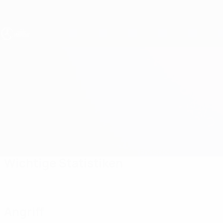
Direkt
zum
Hauptinhalt
UEFA U17-EM Frauen
Deutschland vs Frankreich
Überblick
Updates
Infos zum Spiel
Das Endspiel
Wichtige Statistiken
Angriff