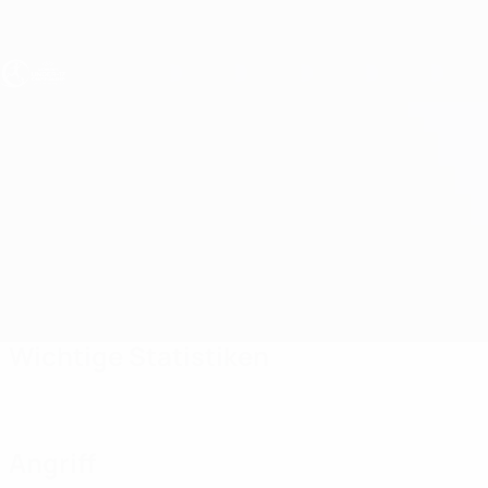
Direkt
zum
Hauptinhalt
UEFA U17-EM Frauen
Überblick
Updates
Infos zum Spiel
Estland vs Griechenland
Wichtige Statistiken
Angriff