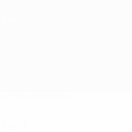
Direkt
zum
Hauptinhalt
UEFA U17-EM Frauen
Norwegen vs Serbien
Überblick
Updates
Infos zum Spiel
Wichtige Statistiken
Angriff