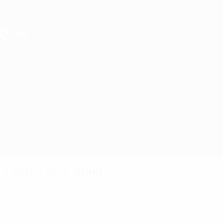
Direkt
zum
Hauptinhalt
UEFA U17-EM Frauen
Spanien vs Frankreich
Überblick
Updates
Infos zum Spiel
Fakten zum Spiel