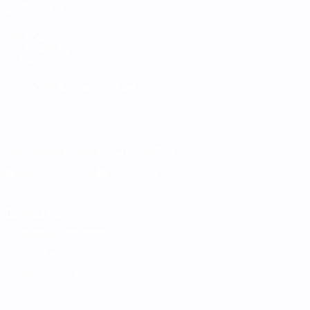
BESUCHEN
UEFA.com
UEFA-Stiftung
für Kinder
SPRACHE &AUML;NDERN
Deutsch
English
Français
Deutsch
Русский
Español
Italiano
Português
Die offizielle App herunterladen
Datenschutz
Nutzungsbedingungen
Cookie-Politik
Datenschutzeinstellungen