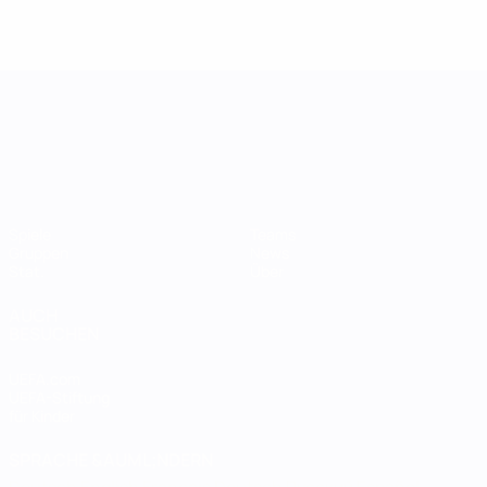
UEFA Women's Nations League
Spiele
Teams
Gruppen
News
Stat.
Über
AUCH
BESUCHEN
UEFA.com
UEFA-Stiftung
für Kinder
SPRACHE &AUML;NDERN