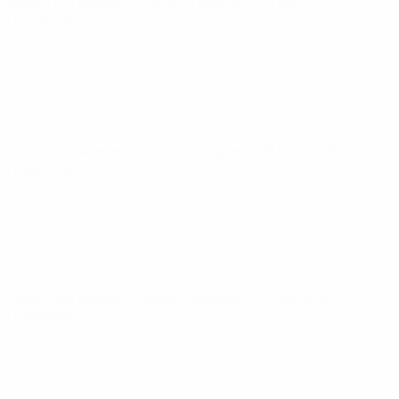
World Cup Women's Nations League
Fr 30 Mai 2025
·
Ligaphase
World Cup Women's Nations League
Di 25 Feb. 2025
·
Ligaphase
World Cup Women's Nations League
Fr 21 Feb. 2025
·
Ligaphase