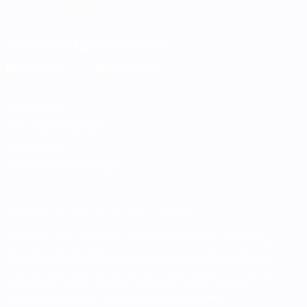
Deutsch
English
Français
Deutsch
Русский
Español
Italiano
Português
Die offizielle App herunterladen
Datenschutz
Nutzungsbedingungen
Cookie-Politik
Datenschutzeinstellungen
© 1998-2026 UEFA. Alle Rechte vorbehalten
Der Name UEFA, das UEFA-Logo und alle Marken von UEFA-
Wettbewerben sind geschützte Marken und/oder von der UEFA
urheberrechtlich geschützt. Sie dürfen nicht für kommerzielle
Zwecke verwendet werden. Mit der Verwendung von UEFA.com
erklären Sie sich mit den Nutzungsbedingungen und der
Datenschutzpolitik für die Website einverstanden.