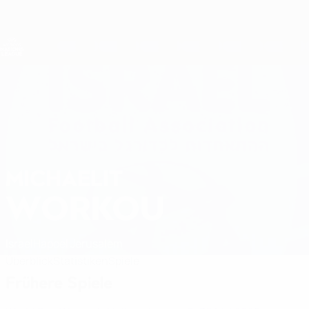
Direkt
zum
Hauptinhalt
Nations League &amp; Women's EURO
Erhalten
Live-Ergebnisse &amp; Statistiken
UEFA Women's Nations League
MICHAELIT
Michaelit Workou Stat. 2027
WORKOU
Israel
Hapoel Jerusalem
Überblick
Statistiken
Spiele
Frühere Spiele