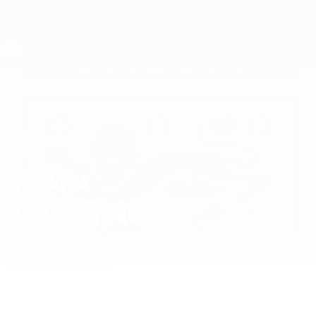
Direkt
zum
Hauptinhalt
Nations League &amp; Women's EURO
Erhalten
Live-Ergebnisse &amp; Statistiken
UEFA Women's Nations League
KHIARA
Khiara Keating Stat. 2027
KEATING
England
Man City
Überblick
Statistiken