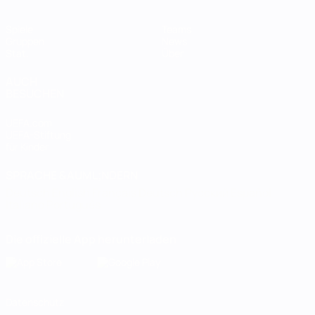
Spiele
Teams
Gruppen
News
Stat.
Über
AUCH
BESUCHEN
UEFA.com
UEFA-Stiftung
für Kinder
SPRACHE &AUML;NDERN
Deutsch
English
Français
Deutsch
Русский
Español
Italiano
Português
Die offizielle App herunterladen
Datenschutz