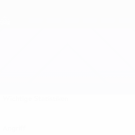
Direkt
zum
Hauptinhalt
Nations League &amp; Women's EURO
Erhalten
Live-Ergebnisse &amp; Statistiken
UEFA Women's Nations League
Albanien vs Zypern
Updates
Infos zum Spiel
Wichtige Statistiken
Angriff