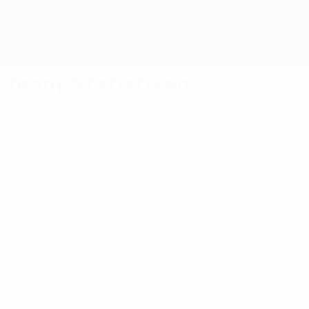
Direkt
zum
Hauptinhalt
UEFA Women's Futsal EURO
Team-Statistiken