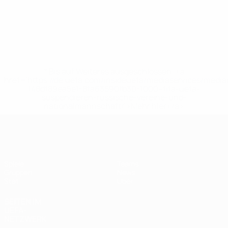
* Bis auf Weiteres ausgeschlossen. <a
href='https://de.uefa.com/insideuefa/mediaservices/medi
148df89ea5e1-8fa63590fb30-1000--fifa-uefa-
suspendieren-russische-vereine-und-
nationalmannschaft/'>Mehr hier</a>
UEFA Women's Futsal EURO
Spiele
Teams
Gruppen
News
Stat.
Über
SEITEN IM
UEFA-
NETZWERK