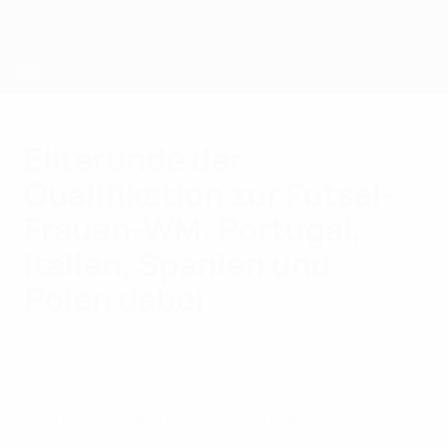
Direkt
zum
Hauptinhalt
UEFA Women's Futsal EURO
Eliterunde der
Qualifikation zur Futsal-
Frauen-WM: Portugal,
Italien, Spanien und
Polen dabei
Montag, 28. April 2025
Portugal, Italien, Polen und Spanien
vertreten Europa bei der Frauen-Futsal-
WM auf den Philippinen.