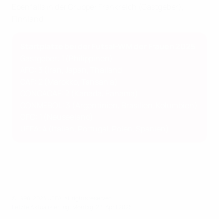
Ebenfalls in der Gruppe: Frankreich (Gastgeber),
Finnland
Startplätze bei der Futsal-WM der Frauen 2025
Gastgeber: 1 (Philippinen)
AFC: 3 (Iran, Japan, Thailand
CAF: 2 (Marokko, Tansania)
CONCACAF: 2 (Kanada, Panama)
CONMEBOL: 3 (Argentinien, Brasilien, Kolumbien)
OFC: 1 (Neuseeland)
UEFA: 4 (Italien, Portugal, Polen, Spanien)
© 1998-2026 UEFA. All rights reserved.
Letzte Aktualisierung: Montag, 28. April 2025