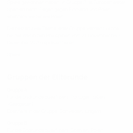
Spiele gewonnen haben. In Gruppe B ist Europameister
Spanien nach Siegen gegen Finnland und Polen
ebenfalls weiter wie Polen.
Die besten zwei Teams jeder Gruppe werden Europa
bei der WM in den Philippinen vom 21. November bis 7.
Dezember 2025 repräsentieren.
Spiele
Gruppen der Eliterunde
Gruppe A
Für die Endrunde qualifiziert: Portugal, Italien
(Gastgeber)
Ebenfalls in der Gruppe: Schweden, Ungarn
Gruppe B
Für die Endrunde qualifiziert: Spanien, Polen