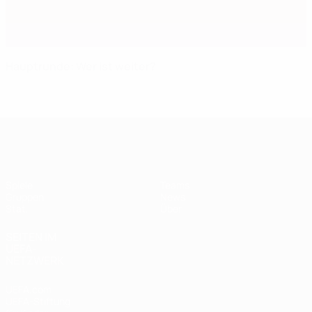
Hauptrunde: Wer ist weiter?
UEFA Women's Futsal EURO
Spiele
Teams
Gruppen
News
Stat.
Über
SEITEN IM
UEFA-
NETZWERK
UEFA.com
UEFA-Stiftung