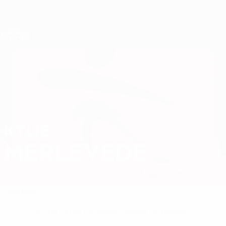
Direkt
zum
Hauptinhalt
Nations League &amp; Women's EURO
Erhalten
Live-Ergebnisse &amp; Statistiken
Women's European Qualifiers
KYLIE
Kylie Merlevede Stat.
MERLEVEDE
Luxemburg
Überblick
Keine Daten für diesen Spieler vorhanden