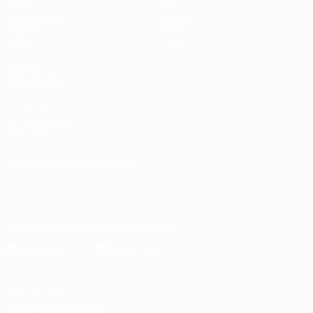
Spiele
Stat.
Auslosungen
Teams
Gruppen
News
Video
Über
AUCH
BESUCHEN
UEFA.com
UEFA-Stiftung
für Kinder
SPRACHE &AUML;NDERN
Deutsch
English
Français
Deutsch
Русский
Español
Italiano
Português
Die offizielle App herunterladen
Datenschutz
Nutzungsbedingungen