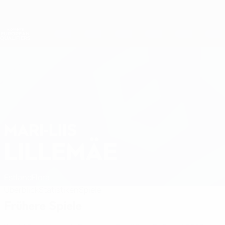
Direkt
zum
Hauptinhalt
Nations League &amp; Women's EURO
Live-Ergebnisse &amp; Statistiken
Women's European Qualifiers
MARI-LIIS
Mari-Liis Lillemäe Stat. 2027
LILLEMÄE
Estland
Flora
Überblick
Statistiken
Spiele
Frühere Spiele