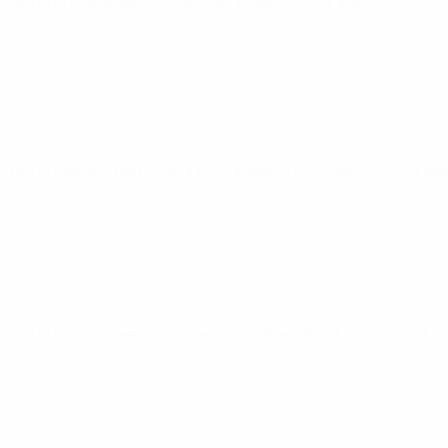
World Cup Women's European Qualifiers
Di 9 Juni 2026
· Lig
World Cup Women's European Qualifiers
Fr 5 Juni 2026
· Lig
World Cup Women's European Qualifiers
Sa 18 Apr. 2026
· Li