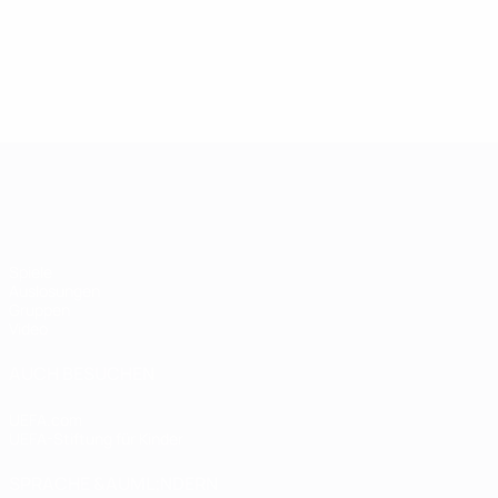
Women's European Qualifiers
Spiele
Auslosungen
Gruppen
Video
AUCH BESUCHEN
UEFA.com
UEFA-Stiftung für Kinder
SPRACHE &AUML;NDERN