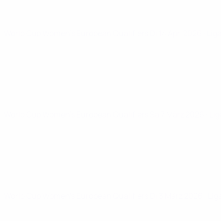
World Cup Women's European Qualifiers
Di 14 Apr. 2026
· Li
World Cup Women's European Qualifiers
Sa 7 März 2026
· Li
World Cup Women's European Qualifiers
Di 3 März 2026
· Li