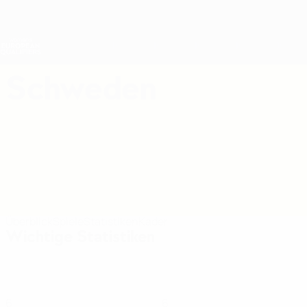
Direkt
zum
Hauptinhalt
Nations League &amp; Women's EURO
Erhalten
Live-Ergebnisse &amp; Statistiken
Women's European Qualifiers
Schweden
Schweden Women's European Qualifiers 2027
Überblick
Spiele
Statistiken
Kader
Wichtige Statistiken
6
6