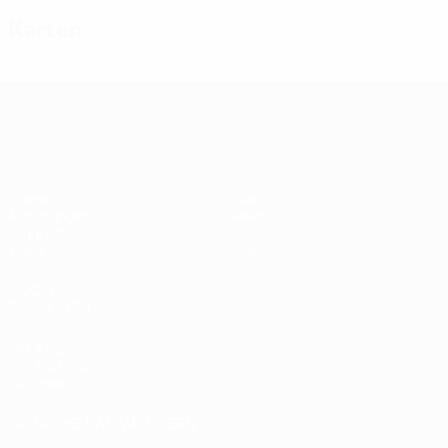
Karten
Women's European Qualifiers
Spiele
Stat.
Auslosungen
Teams
Gruppen
News
Video
Über
AUCH
BESUCHEN
UEFA.com
UEFA-Stiftung
für Kinder
SPRACHE &AUML;NDERN