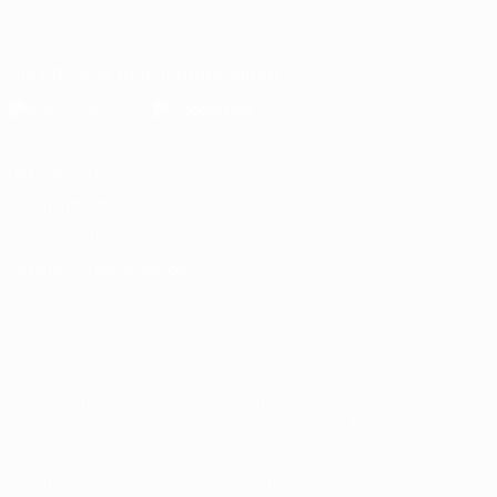
Deutsch
English
Français
Deutsch
Русский
Español
Italiano
Português
Die offizielle App herunterladen
Datenschutz
Nutzungsbedingungen
Cookie-Politik
Datenschutzeinstellungen
© 1998-2026 UEFA. Alle Rechte vorbehalten
Der Name UEFA, das UEFA-Logo und alle Marken von UEFA-
Wettbewerben sind geschützte Marken und/oder von der UEFA
urheberrechtlich geschützt. Sie dürfen nicht für kommerzielle
Zwecke verwendet werden. Mit der Verwendung von UEFA.com
erklären Sie sich mit den Nutzungsbedingungen und der
Datenschutzpolitik für die Website einverstanden.