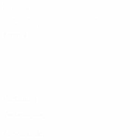
Tore
Gegentore
1 im Schnitt pro Spiel
1 im Schnitt pro Spiel
4
0
Gelbe Karten
Rote Karten
0,67 im Schnitt pro Spiel
Angriff
Verteilung
Verteidigung
Torwartspiel