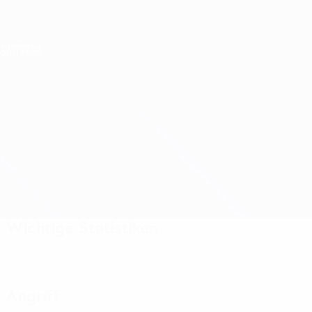
Direkt
zum
Hauptinhalt
Nations League &amp; Women's EURO
Live-Ergebnisse &amp; Statistiken
Women's European Qualifiers
Überblick
Updates
Infos zum Spiel
Kroatien vs Wales
Wichtige Statistiken
Angriff