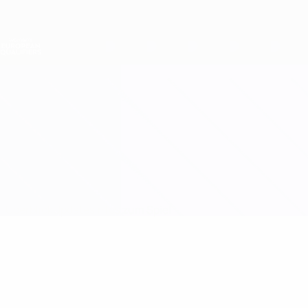
Direkt
zum
Hauptinhalt
Nations League &amp; Women's EURO
Erhalten
Live-Ergebnisse &amp; Statistiken
Women's European Qualifiers
Kroatien vs Kosovo
Überblick
Updates
Infos zum Spiel