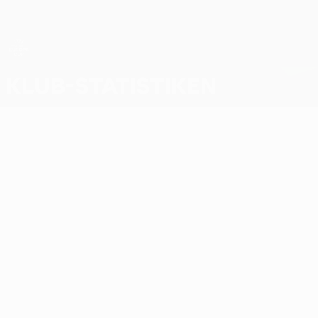
Direkt
zum
Hauptinhalt
UEFA Women’s Europa Cup
Klub-Statistiken