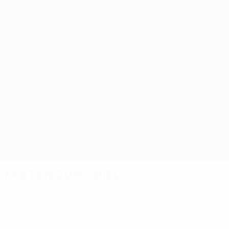
Direkt
zum
Hauptinhalt
UEFA Women’s Europa Cup
Häcken vs Frankfurt
Überblick
Updates
Infos zum Spiel
Fakten zum Spiel