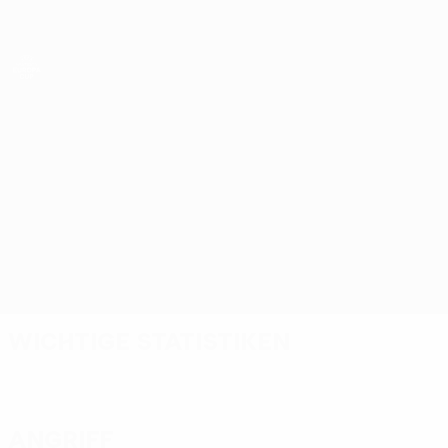
Direkt
zum
Hauptinhalt
UEFA Women’s Europa Cup
Sporting CP vs Rosengård
Überblick
Updates
Infos zum Spiel
Wichtige Statistiken
Angriff