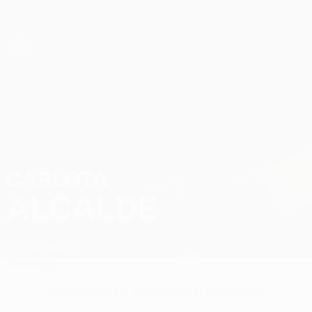
Direkt
zum
Hauptinhalt
UEFA Women’s Europa Cup
Carlota Alcalde Stat.
CARLOTA
ALCALDE
Aris Limassol
Überblick
Keine Daten für diesen Spieler vorhanden