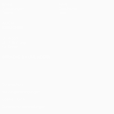
Spiele
News
Auslosungen
Geschichte
Teams
Über
AUCH
BESUCHEN
UEFA.com
UEFA-Stiftung
für Kinder
SPRACHE &AUML;NDERN
Deutsch
English
Français
Deutsch
Русский
Español
Italiano
Português
Datenschutz
Nutzungsbedingungen
Cookie-Politik
Datenschutzeinstellungen