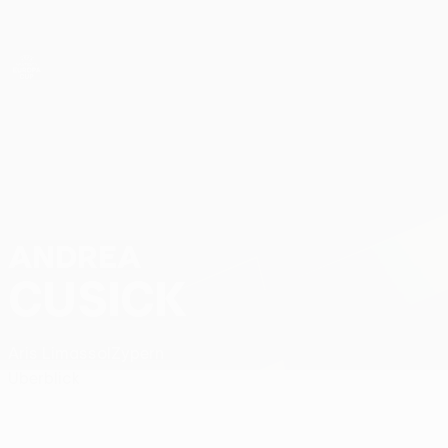
Direkt
zum
Hauptinhalt
UEFA Women’s Europa Cup
Andrea Cusick Stat.
ANDREA
CUSICK
Aris Limassol
Zypern
Überblick