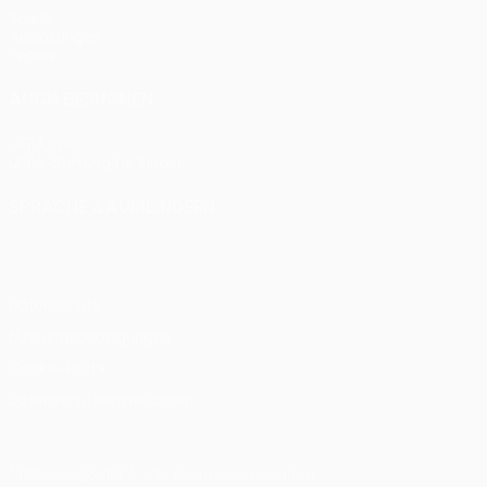
Spiele
Auslosungen
Teams
AUCH BESUCHEN
UEFA.com
UEFA-Stiftung für Kinder
SPRACHE &AUML;NDERN
Deutsch
English
Français
Deutsch
Русский
Español
Itali
Datenschutz
Nutzungsbedingungen
Cookie-Politik
Datenschutzeinstellungen
© 1998-2026 UEFA. Alle Rechte vorbehalten