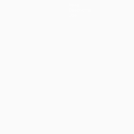
News
Geschichte
Über
ano
Português