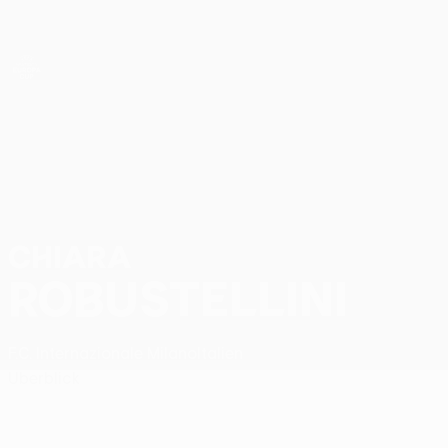
Direkt
zum
Hauptinhalt
UEFA Women’s Europa Cup
Chiara Robustellini Stat.
CHIARA
ROBUSTELLINI
F.C. Internazionale Milano
Italien
Überblick