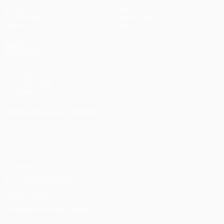
Spiele
News
Auslosungen
Geschichte
Teams
Über
AUCH
BESUCHEN
UEFA.com
UEFA-Stiftung
für Kinder
SPRACHE &AUML;NDERN
Deutsch
English
Français
Deutsch
Русский
Español
Italiano
Português
Datenschutz
Nutzungsbedingungen
Cookie-Politik
Datenschutzeinstellungen