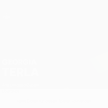
Direkt
zum
Hauptinhalt
UEFA Women’s Europa Cup
Georgia Terla Stat.
GEORGIA
TERLA
Aris Limassol
Zypern
Überblick
Keine Daten für diesen Spieler vorhanden