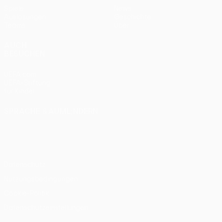
Spiele
News
Auslosungen
Geschichte
Teams
Über
AUCH
BESUCHEN
UEFA.com
UEFA-Stiftung
für Kinder
SPRACHE &AUML;NDERN
Deutsch
English
Français
Deutsch
Русский
Español
Italiano
Português
Datenschutz
Nutzungsbedingungen
Cookie-Politik
Datenschutzeinstellungen