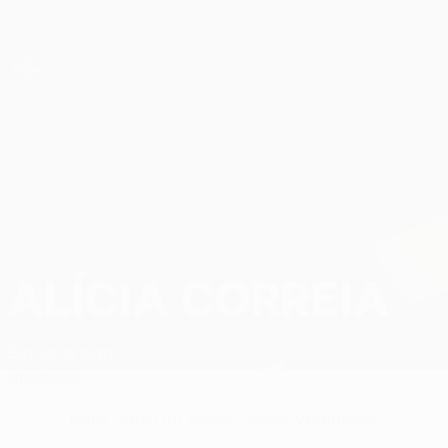
Direkt
zum
Hauptinhalt
UEFA Women’s Europa Cup
Alícia Correia Stat.
ALÍCIA CORREIA
Braga
Portugal
Überblick
Keine Daten für diesen Spieler vorhanden