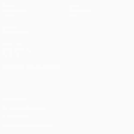
Spiele
News
Auslosungen
Geschichte
Teams
Über
AUCH
BESUCHEN
UEFA.com
UEFA-Stiftung
für Kinder
SPRACHE &AUML;NDERN
Deutsch
English
Français
Deutsch
Русский
Español
Italiano
Português
Datenschutz
Nutzungsbedingungen
Cookie-Politik
Datenschutzeinstellungen