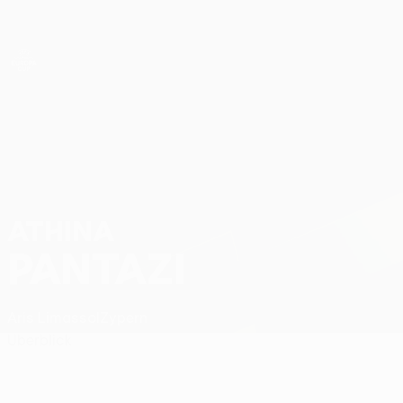
Direkt
zum
Hauptinhalt
UEFA Women’s Europa Cup
Athina Pantazi Stat.
ATHINA
PANTAZI
Aris Limassol
Zypern
Überblick