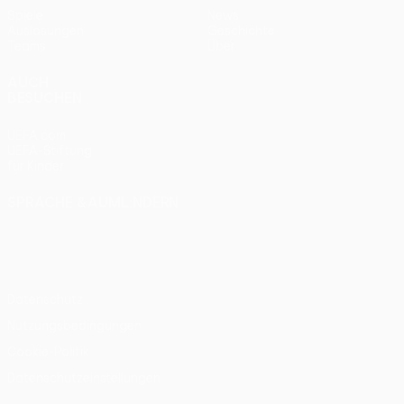
Spiele
News
Auslosungen
Geschichte
Teams
Über
AUCH
BESUCHEN
UEFA.com
UEFA-Stiftung
für Kinder
SPRACHE &AUML;NDERN
Deutsch
English
Français
Deutsch
Русский
Español
Italiano
Português
Datenschutz
Nutzungsbedingungen
Cookie-Politik
Datenschutzeinstellungen