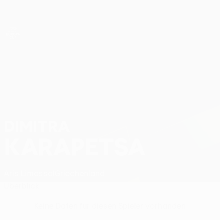
Direkt
zum
Hauptinhalt
UEFA Women’s Europa Cup
Dimitra Karapetsa Stat.
DIMITRA
KARAPETSA
Aris Limassol
Griechenland
Überblick
Keine Daten für diesen Spieler vorhanden