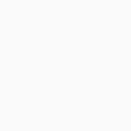
Spiele
News
Auslosungen
Geschichte
Teams
Über
AUCH
BESUCHEN
UEFA.com
UEFA-Stiftung
für Kinder
SPRACHE &AUML;NDERN
Deutsch
English
Français
Deutsch
Русский
Español
Italiano
Português
Datenschutz
Nutzungsbedingungen
Cookie-Politik
Datenschutzeinstellungen