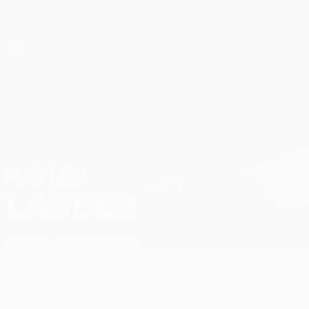
Direkt
zum
Hauptinhalt
UEFA Women’s Europa Cup
Hayley Lauder Stat.
HAYLEY
LAUDER
Glasgow City
Schottland
Überblick
Keine Daten für diesen Spieler vorhanden