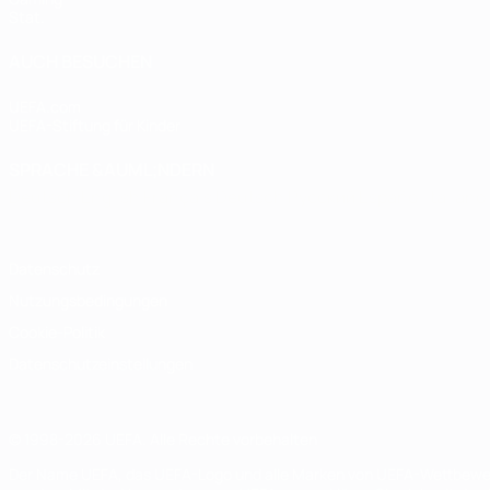
Stat.
AUCH BESUCHEN
UEFA.com
UEFA-Stiftung für Kinder
SPRACHE &AUML;NDERN
Deutsch
English
Français
Deutsch
Русский
Español
Italiano
Datenschutz
Nutzungsbedingungen
Cookie-Politik
Datenschutzeinstellungen
© 1998-2026 UEFA. Alle Rechte vorbehalten
Der Name UEFA, das UEFA-Logo und alle Marken von UEFA-Wettbewerb