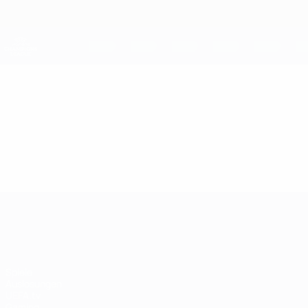
Direkt
zum
Hauptinhalt
UEFA Women's Champions League
Live-Ergebnisse &amp; Statistiken
UEFA Women's Champions League
Video
Im Fokus
UEFA Women's Champions League
Spiele
Auslosungen
UEFA.tv
Gaming