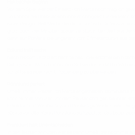
Hektischer Beginn
Vor dem Spiel war der Einsatz von Marta noch fraglich gew
So konnte die Brasilianerin ihre Wichtigkeit für die Mann
einem langen Ball Marta, die die unsortierte Defensive au
groß, doch vier Minuten später verstummten die Fans der 
dann auf Pohlers, die ungefähr vom Elfmeterpunkt aus den
Edlund trifft nicht
Nach diesem Blitzstart flachte das Spiel erstmal ein biss
Dahlqvist im Mittelfeld bei den Schweden im Mittelfeld da
schaffte es aber nicht, Rottenberg zu überwinden.
Rönnlund pariert
Umeå, immer wieder von Marta angetrieben, dominierte in 
konnte. Vier Minuten vor dem Pausenpfiff gab sie ihren ers
Frankfurt mit Wimbersky und Pohlers gefährlich war. Die g
alleine vor Ulla-Karin Rönnlund auftauchte, das Leder abe
Frankfurt hält Unentschieden
In den letzten Minuten war es dann Umeå, die noch mal auf