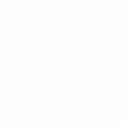
amkolleginnen zum Ausgleichstreffer beglückwünscht
n eine gute Ausgangslage für das Rückspiel des UEFA-Frauenpok
erzielte Conny Pohlers den wichtigen Auswärtstreffer für die
ben Jahren gibt, zum dritten Mal gewinnen. Frankfurt hat 200
rten. Die Heimmannschaft ging auch früh in Führung. Es war 
in der fünften Minute machte Pohlers nach schöner Vorlange v
nk Arena gehen.