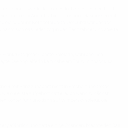
ieren können, wurde dann aber doch noch rechtzeitig fit.
. Gleich nach dem Anpfiff schickte Johanna Rasmussen mit
d die Kugel ins Netz beförderte. Der Jubel war danach
y nahm sich das Leder, zog in den Sechzehner und spielte
 Frankfurts gefährlichste Spielerin, während Lisa
flegte. Die Angreiferin kam nahe am Tor zum Abschluss,
nd Birgit Prinz zunächst nicht in Erscheinung treten
er, wie die erste aufgehört hatte, auch wenn zunächst
nen Konter fuhr und dann auf Wimbersky spielte, die
mer gefährlich und hatte einige Chancen, brachte den Ball