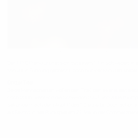
Conny Pohlers, Stürmerin des 1. FFC Frankfurt, wird von ihren Te
©Sportsfile
Der 1. FFC Frankfurt hat sich mit einem 1:1 in Schweden i
Minute in Führung gebracht, doch nur vier Minuten später 
Dritter Titel
Beide Mannschaften wollen den Titel, den es erst seit sie
noch 2006, während die Schweden 2003 und 2004 triumphie
Sekunden nach dem Anpfiff das 1:0 erzielte. Doch schon 
als Favorit in das Rückspiel am 24. Mai in der Commerzba