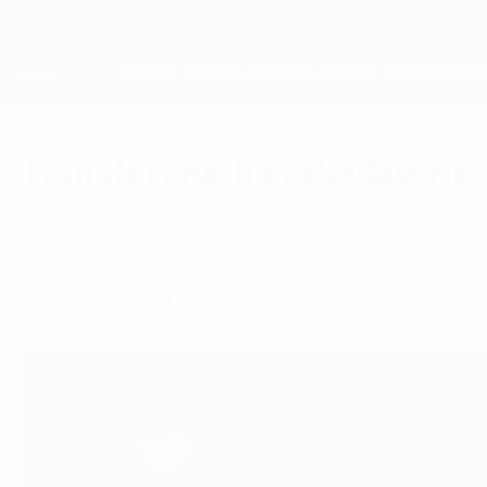
Direkt
zum
Hauptinhalt
UEFA Women's Champions League
Live-Ergebnisse &amp; Statistiken
UEFA Women's Champions League
Frankfurt nach 1:1 Titelfavorit
Samstag, 17. Mai 2008
von Sujay Dutt
Umeå IK - 1. FFC Frankfurt 1:1
Der 1. FFC Frankfurt hat sich mit einem Remis