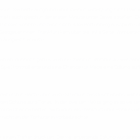
esen. Sie hatte aufgrund einer kleinen Verletzung nicht train
schaft auch gleich in der ersten Minute unter Beweis stellen
stricksen konnte und dann noch Silke Rottenberg ausspielte un
Gastgeberinnen. Frankfurt kam über die linke Seite, Wimbersk
 Ausgleich erzielte.
chen ab, dennoch gab es weitere Chancen. Wimbersky war dabei
s Spiel kontrollierte und eine Chance für Madeleine Edlund au
der ersten Hälfte über weite Strecken des Geschehens, währe
ten Schuss aufs Tor ab. In der zweiten Hälfte ging es so weit
rößte Chance hatten die beiden, als Frankfurt über Pohlers ei
r nicht an der Torhüterin vorbeibrachte.
 einen Treffer drückten. Die viel arbeitende Edlund wurde im