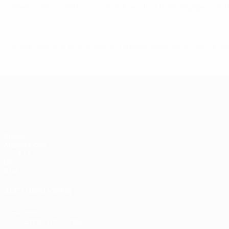
aber nicht im Gehäuse unter. Frankfurt hielt dagegen und 
© 1998-2026 UEFA. All rights reserved.
Letzte Aktualisierung: Sonntag, 18. Ma
UEFA Women's Champions League
Spiele
Auslosungen
UEFA.tv
Gaming
Stat.
AUCH BESUCHEN
UEFA.com
UEFA-Stiftung für Kinder