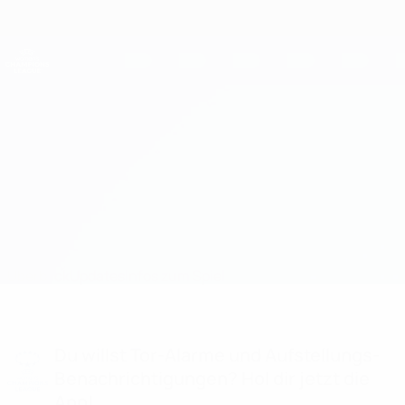
Direkt
zum
Hauptinhalt
UEFA Women's Champions League
Erhalten
Live-Ergebnisse &amp; Statistiken
UEFA Women's Champions League
Frankfurt vs Umeå Aufstellungen
Überblick
Updates
Infos zum Spiel
Du willst Tor-Alarme und Aufstellungs-
Benachrichtigungen? Hol dir jetzt die
App!