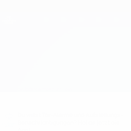
Direkt
zum
Hauptinhalt
UEFA Women's Champions League
Erhalten
Live-Ergebnisse &amp; Statistiken
UEFA Women's Champions League
Umeå vs Frankfurt
Überblick
Updates
Infos zum Spiel
Du willst Tor-Alarme und Aufstellungs-
Benachrichtigungen? Hol dir jetzt die
App!