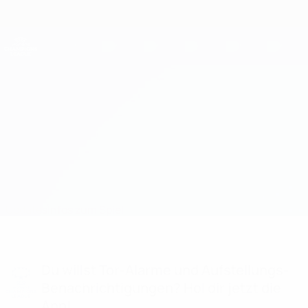
Direkt
zum
Hauptinhalt
UEFA Women's Champions League
Erhalten
Live-Ergebnisse &amp; Statistiken
UEFA Women's Champions League
Riga vs Wrexham
Updates
Infos zum Spiel
Du willst Tor-Alarme und Aufstellungs-
Benachrichtigungen? Hol dir jetzt die
App!