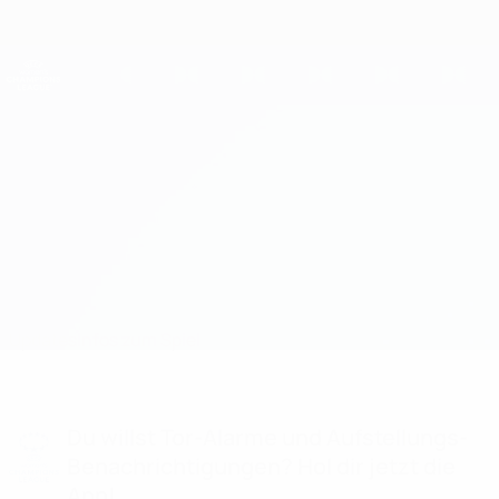
Direkt
zum
Hauptinhalt
UEFA Women's Champions League
Erhalten
Live-Ergebnisse &amp; Statistiken
UEFA Women's Champions League
KÍ vs Zimbru Chişinău
Updates
Infos zum Spiel
Du willst Tor-Alarme und Aufstellungs-
Benachrichtigungen? Hol dir jetzt die
App!