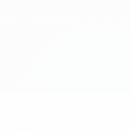
Direkt
zum
Hauptinhalt
UEFA Women's Champions League
Erhalten
Live-Ergebnisse &amp; Statistiken
UEFA Women's Champions League
Man Utd vs Bayern
Überblick
Updates
Infos zum Spiel
Du willst Tor-Alarme und Aufstellungs-
Benachrichtigungen? Hol dir jetzt die
App!