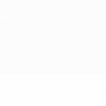
Direkt
zum
Hauptinhalt
UEFA Women's Champions League
Live-Ergebnisse &amp; Statistiken
UEFA Women's Champions League
OH Leuven vs Arsenal Statistiken
Überblick
Updates
Infos zum Spiel
Du willst Tor-Alarme und Aufstellungs-Ben