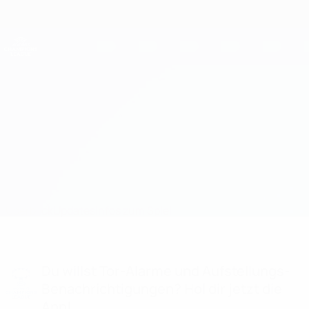
Direkt
zum
Hauptinhalt
UEFA Women's Champions League
Erhalten
Live-Ergebnisse &amp; Statistiken
UEFA Women's Champions League
Atleti vs Man Utd Statistiken
Überblick
Updates
Infos zum Spiel
Du willst Tor-Alarme und Aufstellungs-
Benachrichtigungen? Hol dir jetzt die
App!