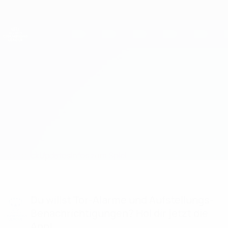
Direkt
zum
Hauptinhalt
UEFA Women's Champions League
Erhalten
Live-Ergebnisse &amp; Statistiken
UEFA Women's Champions League
Paris vs Barcelona
Überblick
Updates
Infos zum Spiel
Du willst Tor-Alarme und Aufstellungs-
Benachrichtigungen? Hol dir jetzt die
App!