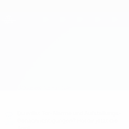
Direkt
zum
Hauptinhalt
UEFA Women's Champions League
Erhalten
Live-Ergebnisse &amp; Statistiken
UEFA Women's Champions League
Chelsea vs Roma Statistiken
Überblick
Updates
Infos zum Spiel
Du willst Tor-Alarme und Aufstellungs-
Benachrichtigungen? Hol dir jetzt die
App!