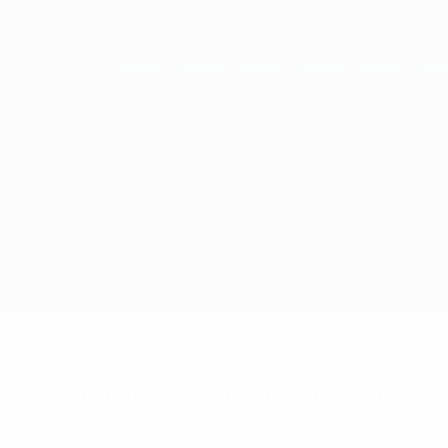
Direkt
zum
Hauptinhalt
UEFA Women's Champions League
Live-Ergebnisse &amp; Statistiken
UEFA Women's Champions League
Vllaznia vs Racing Union
Überblick
Updates
Infos zum Spiel
Du willst Tor-Alarme und Aufstellungs-Ben